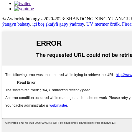
© Awtorlyk hukugy - 2020-2023: SHANDONG XING YUAN-GUR
ýangyn bahasy
,
içi boş şkafyň gapy ýadrosy
,
UV mermer örtük
,
Firea