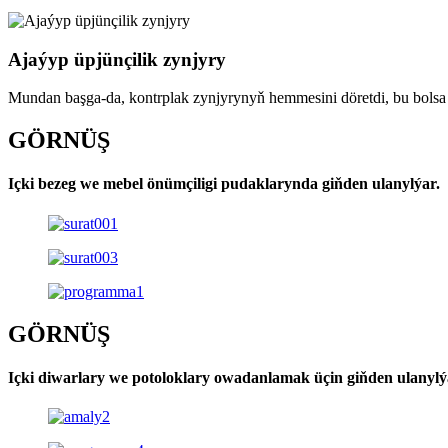
Ajaýyp üpjünçilik zynjyry
Mundan başga-da, kontrplak zynjyrynyň hemmesini döretdi, bu bolsa 
GÖRNÜŞ
Içki bezeg we mebel önümçiligi pudaklarynda giňden ulanylýar.
GÖRNÜŞ
Içki diwarlary we potoloklary owadanlamak üçin giňden ulanylý