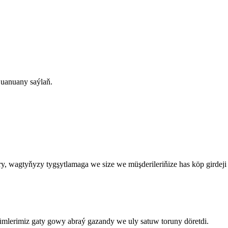
uanuany saýlaň.
ry, wagtyňyzy tygşytlamaga we size we müşderileriňize has köp girde
lerimiz gaty gowy abraý gazandy we uly satuw toruny döretdi.