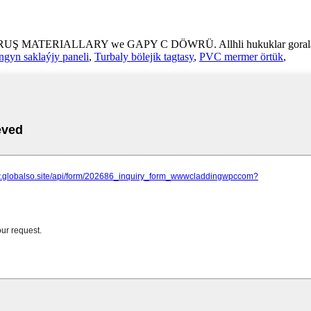
UŞ MATERIALLARY we GAPY C DÖWRÜ. Allhli hukuklar gorala
ngyn saklaýjy paneli
,
Turbaly bölejik tagtasy
,
PVC mermer örtük
,