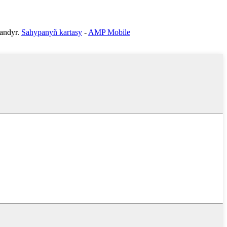
ndyr.
Sahypanyň kartasy
-
AMP Mobile