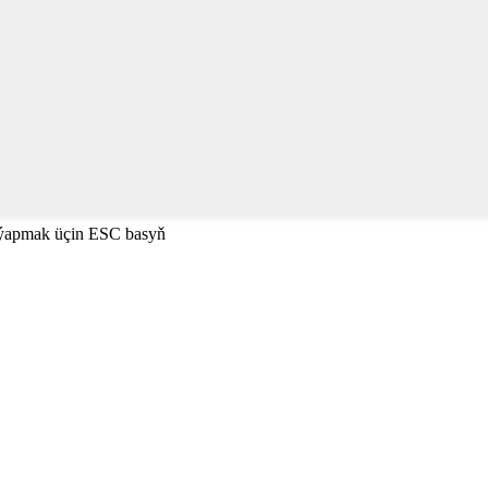
 ýapmak üçin ESC basyň