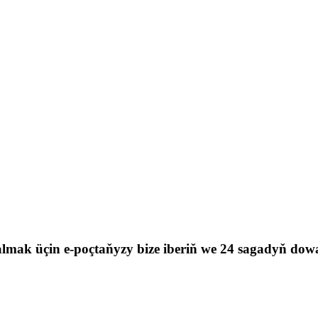
mak üçin e-poçtaňyzy bize iberiň we 24 sagadyň dow