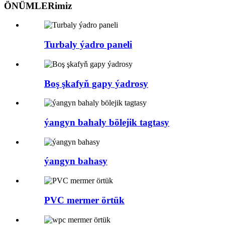
ÖNÜMLERimiz
Turbaly ýadro paneli
Boş şkafyň gapy ýadrosy
ýangyn bahaly bölejik tagtasy
ýangyn bahasy
PVC mermer örtük