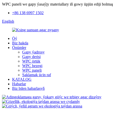
WPC paneli we gapy ýasaýjy materiallary iň gowy üpjün ediji bolma
+86 138 6997 1502
English
Öý
Biz hakda
Önümler
Gapy ýadrosy
Gapy derisi
WPC örtük
WPC bezegi
WPC paneli
Saklamak üçin raf
KATALOG
Habarlar
Biz bilen habarlaşyň