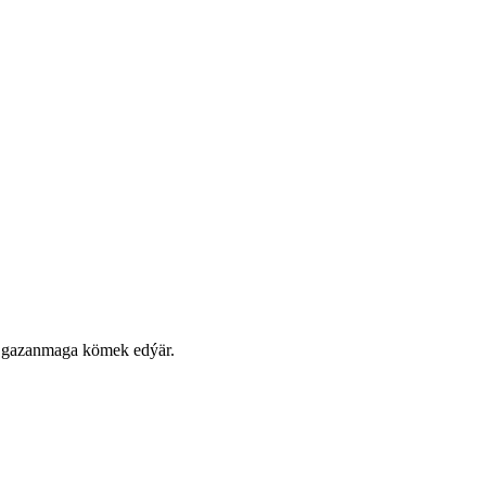
ji gazanmaga kömek edýär.