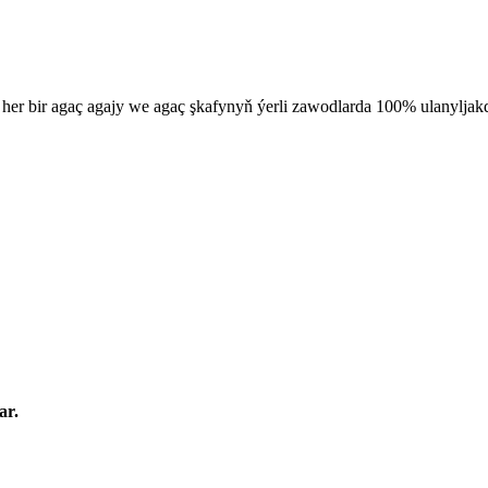
her bir agaç agajy we agaç şkafynyň ýerli zawodlarda 100% ulanyljak
ar.