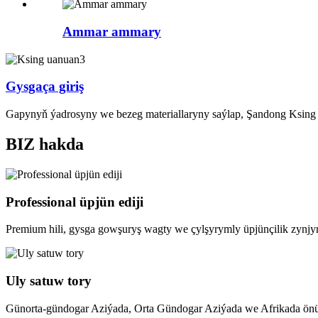
Ammar ammary
Gysgaça giriş
Gapynyň ýadrosyny we bezeg materiallaryny saýlap, Şandong Ksing 
BIZ hakda
Professional üpjün ediji
Premium hili, gysga gowşuryş wagty we çylşyrymly üpjünçilik zynjy
Uly satuw tory
Günorta-gündogar Aziýada, Orta Gündogar Aziýada we Afrikada önüm