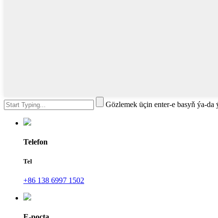
Gözlemek üçin enter-e basyň ýa-da
Telefon
Tel
+86 138 6997 1502
E-poçta