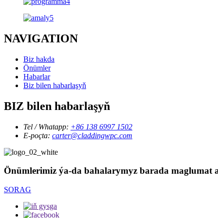
NAVIGATION
Biz hakda
Önümler
Habarlar
Biz bilen habarlaşyň
BIZ bilen habarlaşyň
Tel / Whatapp:
+86 138 6997 1502
E-poçta:
carter@claddingwpc.com
Önümlerimiz ýa-da bahalarymyz barada maglumat al
SORAG