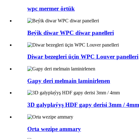
wpc mermer örtük
Beýik diwar WPC diwar panelleri
Diwar bezegleri üçin WPC Louver panelleri
Gapy deri melmain laminirlenen
3D galyplaýyş HDF gapy derisi 3mm / 4m
Orta wezipe ammary