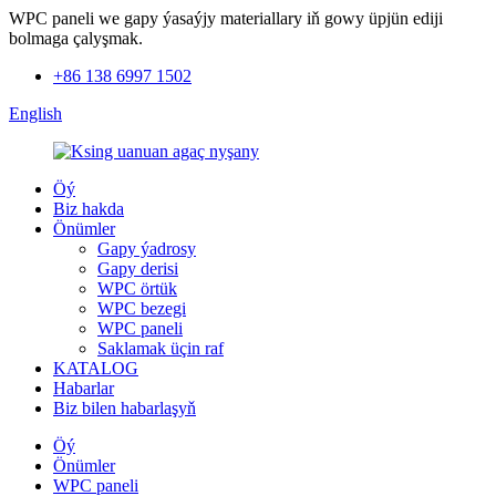
WPC paneli we gapy ýasaýjy materiallary iň gowy üpjün ediji
bolmaga çalyşmak.
+86 138 6997 1502
English
Öý
Biz hakda
Önümler
Gapy ýadrosy
Gapy derisi
WPC örtük
WPC bezegi
WPC paneli
Saklamak üçin raf
KATALOG
Habarlar
Biz bilen habarlaşyň
Öý
Önümler
WPC paneli