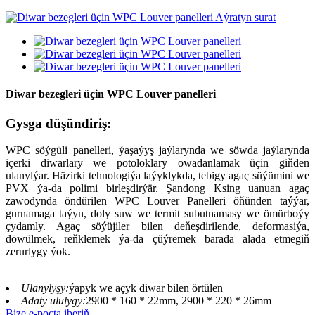
Diwar bezegleri üçin WPC Louver panelleri
Gysga düşündiriş:
WPC söýgüli panelleri, ýaşaýyş jaýlarynda we söwda jaýlarynda
içerki diwarlary we potoloklary owadanlamak üçin giňden
ulanylýar. Häzirki tehnologiýa laýyklykda, tebigy agaç süýümini we
PVX ýa-da polimi birleşdirýär. Şandong Ksing uanuan agaç
zawodynda öndürilen WPC Louver Panelleri öňünden taýýar,
gurnamaga taýyn, doly suw we termit subutnamasy we ömürboýy
çydamly. Agaç söýüjiler bilen deňeşdirilende, deformasiýa,
döwülmek, reňklemek ýa-da çüýremek barada alada etmegiň
zerurlygy ýok.
Ulanylyşy:
ýapyk we açyk diwar bilen örtülen
Adaty ululygy:
2900 * 160 * 22mm, 2900 * 220 * 26mm
Bize e-poçta iberiň