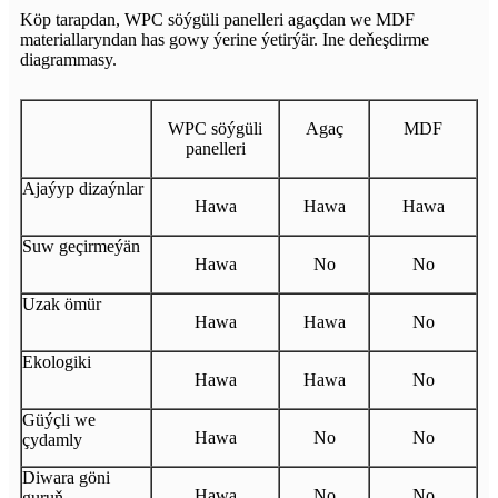
Köp tarapdan, WPC söýgüli panelleri agaçdan we MDF
materiallaryndan has gowy ýerine ýetirýär. Ine deňeşdirme
diagrammasy.
WPC söýgüli
Agaç
MDF
panelleri
Ajaýyp dizaýnlar
Hawa
Hawa
Hawa
Suw geçirmeýän
Hawa
No
No
Uzak ömür
Hawa
Hawa
No
Ekologiki
Hawa
Hawa
No
Güýçli we
Hawa
No
No
çydamly
Diwara göni
Hawa
No
No
guruň