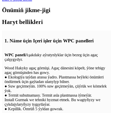
Önümiň jikme-jigi
Haryt bellikleri
1. Näme üçin Içeri işler üçin WPC panelleri
WPC paneli
Aşakdaky aýratynlyklar üçin bezeg üçin agaç
çalşygydyr.
Wood Hakyky agaç görnüşi. Agaç dänesini köpelt, ýöne tebigy
agaç görnüşinden has gowy.
● Ekologiýa taýdan arassa ýadro. Plastmassa beýleki önümleri
öndürmek üçin gaýtadan ulanylyp bilner.
● Suw geçirmeýän. 100% suw geçirmeýän, çüýrük we kömelek
ýok.
● Termit subutnamasy. Termit asla plastmassa iýmeýär.
Install Gurmak we tehniki hyzmat etmek. Bu wagtyňyzy we
çykdajylaryňyzy tygşytlaýar.
● Kepillik. Ömrüň 5 ýyldan gowrak.