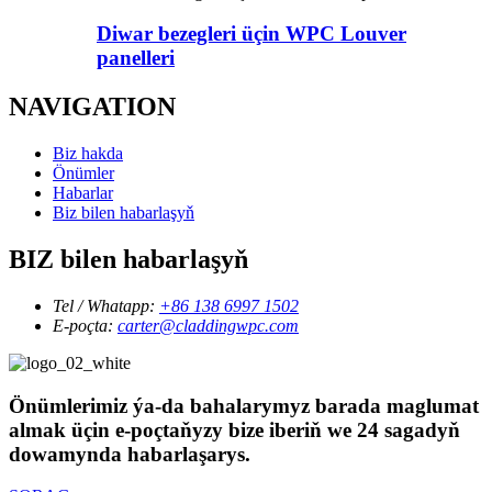
Diwar bezegleri üçin WPC Louver
panelleri
NAVIGATION
Biz hakda
Önümler
Habarlar
Biz bilen habarlaşyň
BIZ bilen habarlaşyň
Tel / Whatapp:
+86 138 6997 1502
E-poçta:
carter@claddingwpc.com
Önümlerimiz ýa-da bahalarymyz barada maglumat
almak üçin e-poçtaňyzy bize iberiň we 24 sagadyň
dowamynda habarlaşarys.