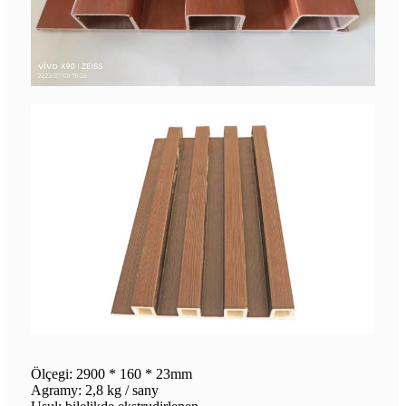
Ölçegi: 2900 * 160 * 23mm
Agramy: 2,8 kg / sany