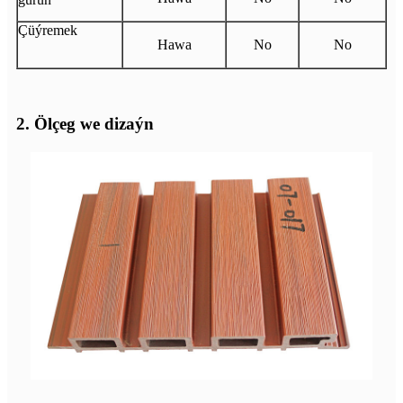
Çüýremek
Hawa
No
No
2. Ölçeg we dizaýn