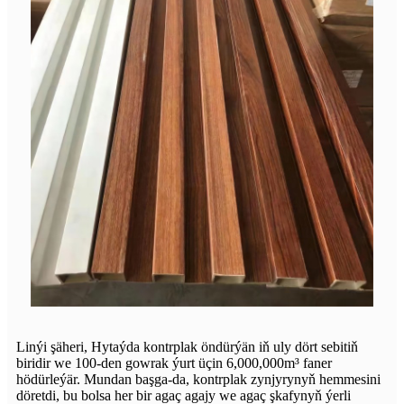
Linýi şäheri, Hytaýda kontrplak öndürýän iň uly dört sebitiň
biridir we 100-den gowrak ýurt üçin 6,000,000m³ faner
hödürleýär. Mundan başga-da, kontrplak zynjyrynyň hemmesini
döretdi, bu bolsa her bir agaç agajy we agaç şkafynyň ýerli