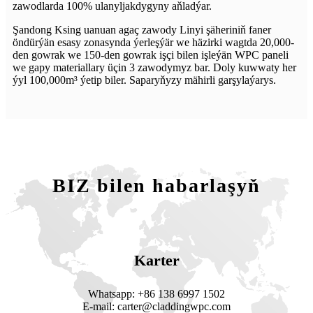
zawodlarda 100% ulanyljakdygyny aňladýar.
Şandong Ksing uanuan agaç zawody Linyi şäheriniň faner
öndürýän esasy zonasynda ýerleşýär we häzirki wagtda 20,000-
den gowrak we 150-den gowrak işçi bilen işleýän WPC paneli
we gapy materiallary üçin 3 zawodymyz bar. Doly kuwwaty her
ýyl 100,000m³ ýetip biler. Saparyňyzy mähirli garşylaýarys.
BIZ bilen habarlaşyň
Karter
Whatsapp: +86 138 6997 1502
E-mail: carter@claddingwpc.com