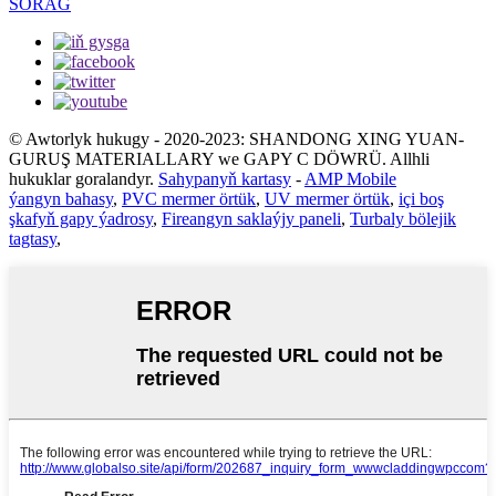
SORAG
© Awtorlyk hukugy - 2020-2023: SHANDONG XING YUAN-
GURUŞ MATERIALLARY we GAPY C DÖWRÜ. Allhli
hukuklar goralandyr.
Sahypanyň kartasy
-
AMP Mobile
ýangyn bahasy
,
PVC mermer örtük
,
UV mermer örtük
,
içi boş
şkafyň gapy ýadrosy
,
Fireangyn saklaýjy paneli
,
Turbaly bölejik
tagtasy
,