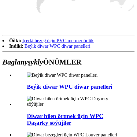
Öňki:
Içerki bezeg üçin PVC mermer örtük
Indiki:
Beýik diwar WPC diwar panelleri
Baglanyşykly
ÖNÜMLER
Beýik diwar WPC diwar panelleri
Diwar bilen örtmek üçin WPC
Daşarky söýüjiler