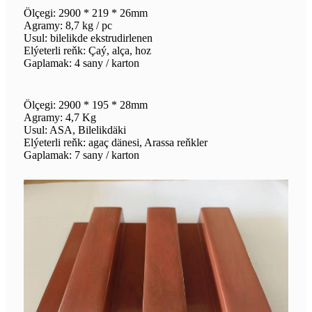
Ölçegi: 2900 * 219 * 26mm
Agramy: 8,7 kg / pc
Usul: bilelikde ekstrudirlenen
Elýeterli reňk: Çaý, alça, hoz
Gaplamak: 4 sany / karton
Ölçegi: 2900 * 195 * 28mm
Agramy: 4,7 Kg
Usul: ASA, Bilelikdäki
Elýeterli reňk: agaç dänesi, Arassa reňkler
Gaplamak: 7 sany / karton