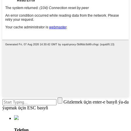
Gözlemek üçin enter-e basyň ýa-da
ýapmak üçin ESC basyň
Telefon