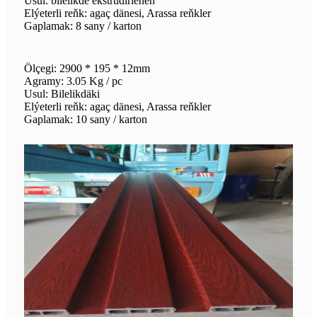
Usul: bilelikde ekstrudirlenen
Elýeterli reňk: agaç dänesi, Arassa reňkler
Gaplamak: 8 sany / karton
Ölçegi: 2900 * 195 * 12mm
Agramy: 3.05 Kg / pc
Usul: Bilelikdäki
Elýeterli reňk: agaç dänesi, Arassa reňkler
Gaplamak: 10 sany / karton